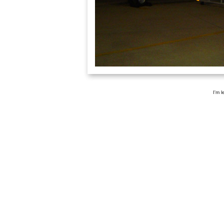
I'm l